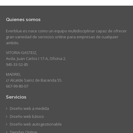
Quienes somos
Everblue.es nace como un equipo multidisciplinar capaz de ofrecer
gran variedad de servicios online para empresas de cualquier
ambito.
VITORIA-GASTEIZ,
Avda. Juan Carlos I 17-A, Oficina 2.
945-33-52-85
MADRID,
c/ Alcalde Sainz de Baranda 55.
667-99-80-07
Servicios
Diseño web a medida
Diseño web básico
Diseño web autogestionable
Tiendas Online